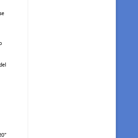
rse
o
del
20”