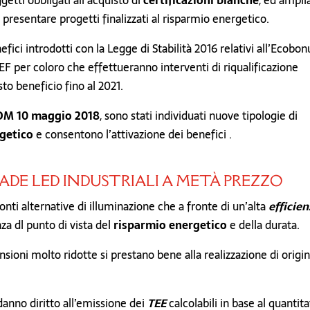
etti obbligati all’acquisto di
certificazioni bianche
, ed amplia
presentare progetti finalizzati al risparmio energetico.
fici introdotti con la Legge di Stabilità 2016 relativi all’Ecobon
EF per coloro che effettueranno interventi di riqualificazione
to beneficio fino al 2021.
i DM 10 maggio 2018
, sono stati individuati nuove tipologie di
getico
e consentono l’attivazione dei benefici .
PADE LED INDUSTRIALI A METÀ PREZZO
onti alternative di illuminazione che a fronte di un’alta
efficien
za dl punto di vista del
risparmio energetico
e della durata.
oni molto ridotte si prestano bene alla realizzazione di origin
danno diritto all’emissione dei
TEE
calcolabili in base al quantita