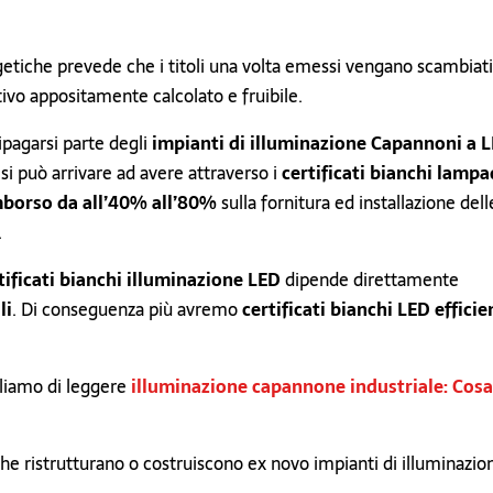
etiche prevede che i titoli una volta emessi vengano scambiati
vo appositamente calcolato e fruibile.
ipagarsi parte degli
impianti di illuminazione Capannoni a 
 si può arrivare ad avere attraverso i
certificati bianchi lamp
mborso da all’40% all’80%
sulla fornitura ed installazione dell
.
tificati bianchi illuminazione LED
dipende direttamente
li
. Di conseguenza più avremo
certificati bianchi LED efficie
gliamo di leggere
illuminazione capannone industriale: Cosa
che ristrutturano o costruiscono ex novo impianti di illuminazio