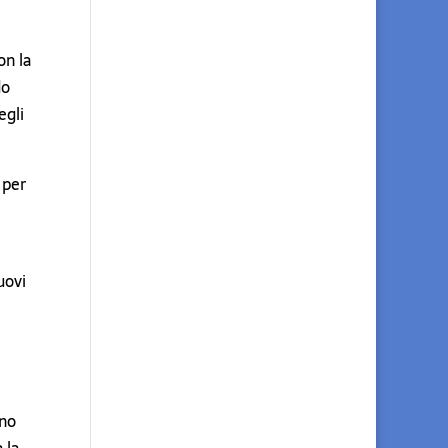
on la
do
egli
per
uovi
ono