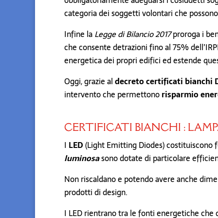
obbligatoriamente adeguarsi i cosiddetti sogg
categoria dei soggetti volontari che possono 
Infine la
Legge di Bilancio 2017
proroga i bene
che consente detrazioni fino al 75% dell’IRP
energetica dei propri edifici ed estende ques
Oggi, grazie al
decreto certificati bianch
intervento che permettono
risparmio ener
CERTIFICATI BIANCHI : LAM
I
LED
(Light Emitting Diodes) costituiscono f
luminosa
sono dotate di particolare efficien
Non riscaldano e potendo avere anche dimensi
prodotti di design.
I LED rientrano tra le fonti energetiche che 