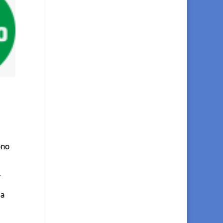
ono
.
ia