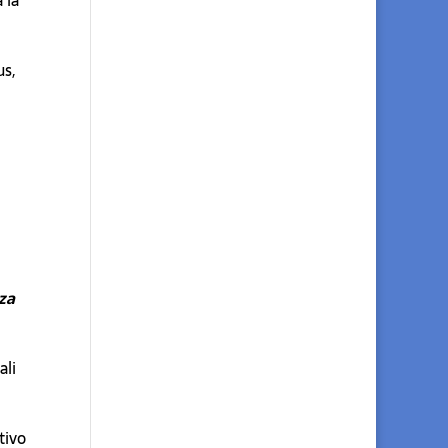
 la
us,
za
ali
tivo