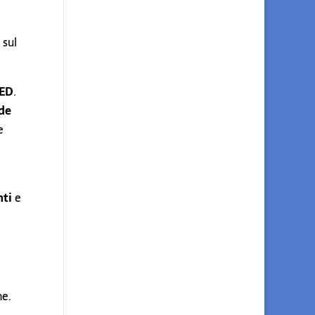
 sul
LED
.
ade
e
nti
e
ne.